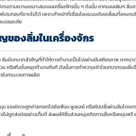
ช้งานตามความเหมาะสมของเครื่องจักรนั้น ๆ ดังนั้น หากมองเผินๆ ลิ่มอ
องค์ประกอบที่ขาดไม่ได้ เพราะทำหน้าที่เชื่อมโยงระบบขับเคลื่อนทั้งหมดเข
งและปลอดภัย
ของลิ่มในเครื่องจักร
แล้ว ลิ่มมีบทบาทสำคัญที่ทำให้การทำงานเป็นไปอย่างมีเสถียรภาพ หากขาด
วน หรือถึงขั้นหยุดทำงานทันที ดังนั้นการทำความเข้าใจบทบาทของลิ่มจึง
จักรในกระบวนการผลิต
าหมุน แรงบิดจะถูกถ่ายทอดไปยังเฟือง พูลเลย์ หรือคัปปลิ้งผ่านลิ่มโดยต
ม่ถูกส่งต่ออย่างเต็มที่ ส่งผลให้ชิ้นส่วนหมุนเกิดการลื่นหรือหมุนฟรี 