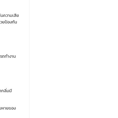
กันความเสีย
ช่วยป้องกัน
มารถทำงาน
กลิ่มมี
สียหายของ