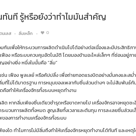
นทันที รู้หรือยังว่าทำไมมันสำคัญ
0
แตนเลส
ลิ่มเหล็ก
ร่วมกันเพื่อให้กระบวนการผลิตดำเนินไปได้อย่างต่อเนื่องและมีประสิทธ
ฟือง หรือระบบควบคุมอัตโนมัติ โดยมองข้ามอะไหล่เล็กๆ ที่ซ่อนอยู่ภา
่างยิ่ง หนึ่งในนั้นคือ “ลิ่ม”
 เช่น เฟือง พูลเลย์ หรือคัปปลิ้ง เพื่อถ่ายทอดแรงบิดอย่างมั่นคงและสม่
้ลิ่มที่ไม่ได้มาตรฐาน การหมุนของเพลากับชิ้นส่วนต่างๆ จะไม่สัมพันธ์กั
ุดคือทำให้เครื่องจักรทั้งระบบหยุดทำงาน
ต หากลิ่มเพียงชิ้นเดียวชำรุดหรือขาดหายไป เครื่องจักรอาจหยุดชะงั
่อกระบวนการผลิตทั้งหมด สูญเสียทั้งเวลาและต้นทุน การละเลยชิ้นส่วนเล
ภาพของการทำงานเครื่องจักรทั้งระบบ
งใด ทำไมการไม่มีลิ่มถึงทำให้เครื่องจักรหยุดทำงานได้ทันที และเหตุ